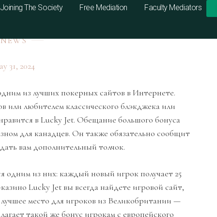
Joining The Society
Free Mediation
Faculty Mediators
iety
Free Mediation
Faculty Mediators
NEWS
y 31, 2024
я одним из лучших покерных сайтов в Интернете.
ов или любителем классического блэкджека или
 нравится в Lucky Jet. Обещание большого бонуса
зном для канадцев. Он также обязательно сообщит
 дать вам дополнительный толчок.
 одним из них: каждый новый игрок получает 25
казино Lucky Jet вы всегда найдете игровой сайт,
 лучшее место для игроков из Великобритании —
длагает такой же бонус игрокам с европейского