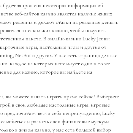
та будет запрошена некоторая информация об
стве веб-сайтов казино является наличие живых
мают решения и делают ставки на реальные деньги.
роваться в нескольких казино, чтобы получить
тственном пакете. В онлайн-казино Lucky Jet вы
 карточные игры, настольные игры и другие от
ming, NetEnt и других. У нас есть страница для вас
о, каждое из которых использует одно и то же
ение для казино, которое вы найдете на
et, вы можете начать играть прямо сейчас! Выберите
игрой в свои любимые настольные игры, игровые
кто предпочитает вести себя непринужденно, Lucky
асслабиться и размять свои финансовые мускулы.
олько в живом казино, у нас есть большой выбор