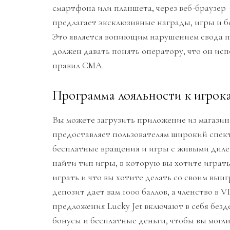
смартфона или планшета, через веб-браузер 
предлагает эксклюзивные награды, игры и б
Это является вопиющим нарушением свода пр
должен давать понять оператору, что он испо
правил CMA.
Программа лояльности к игрока
Вы можете загрузить приложение из магазин
предоставляет пользователям широкий спек
бесплатные вращения и игры с живыми диле
найти тип игры, в которую вы хотите играть
играть и что вы хотите делать со своим выи
депозит дает вам 1000 баллов, а членство в V
предложения Lucky Jet включают в себя без
бонусы и бесплатные деньги, чтобы вы могли