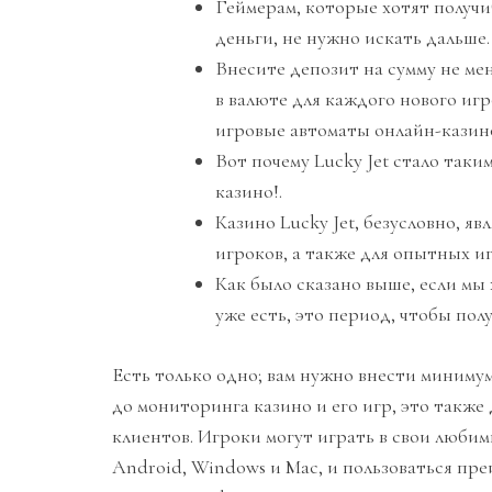
Геймерам, которые хотят получи
деньги, не нужно искать дальше.
Внесите депозит на сумму не ме
в валюте для каждого нового иг
игровые автоматы онлайн-казин
Вот почему Lucky Jet стало так
казино!.
Казино Lucky Jet, безусловно, я
игроков, а также для опытных иг
Как было сказано выше, если мы
уже есть, это период, чтобы пол
Есть только одно; вам нужно внести минимум 2
до мониторинга казино и его игр, это также 
клиентов. Игроки могут играть в свои любим
Android, Windows и Mac, и пользоваться пр