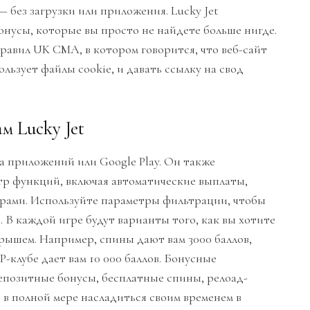
— без загрузки или приложения. Lucky Jet
онусы, которые вы просто не найдете больше нигде.
авил UK CMA, в котором говорится, что веб-сайт
льзует файлы cookie, и давать ссылку на свод
м Lucky Jet
а приложений или Google Play. Он также
тр функций, включая автоматические выплаты,
рами. Используйте параметры фильтрации, чтобы
. В каждой игре будут варианты того, как вы хотите
грышем. Например, спины дают вам 3000 баллов,
IP-клубе дает вам 10 000 баллов. Бонусные
депозитные бонусы, бесплатные спины, релоад-
 в полной мере насладиться своим временем в