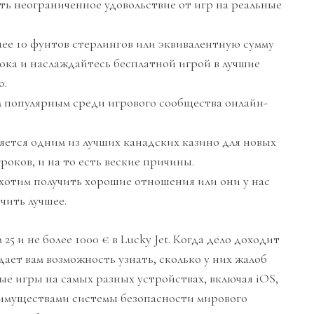
ть неограниченное удовольствие от игр на реальные
нее 10 фунтов стерлингов или эквивалентную сумму
рока и наслаждайтесь бесплатной игрой в лучшие
о.
им популярным среди игрового сообщества онлайн-
вляется одним из лучших канадских казино для новых
роков, и на то есть веские причины.
 хотим получить хорошие отношения или они у нас
учить лучшее.
5 и не более 1000 € в Lucky Jet. Когда дело доходит
дает вам возможность узнать, сколько у них жалоб
ые игры на самых разных устройствах, включая iOS,
еимуществами системы безопасности мирового