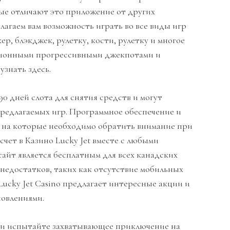
ые отличают это приложение от других
агаем вам возможность играть во все виды игр
р, блэкджек, рулетку, кости, рулетку и многое
ционными прогрессивными джекпотами и
узнать здесь.
0 дней слота для снятия средств и могут
едлагаемых игр. Программное обеспечение и
 на которые необходимо обратить внимание при
счет в Казино Lucky Jet вместе с любыми
сайт является бесплатным для всех канадских
 недостатков, таких как отсутствие мобильных
cky Jet Casino предлагает интересные акции и
новлениями.
II и испытайте захватывающее приключение на