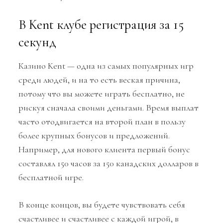
В Kent клубе регистрация за 15
секунд
Казино Kent — одна из самых популярных игр
среди людей, и на то есть веская причина,
потому что вы можете играть бесплатно, не
рискуя сначала своими деньгами. Время выплат
часто отодвигается на второй план в пользу
более крупных бонусов и предложений.
Например, для нового клиента первый бонус
составлял 150 часов за 150 канадских долларов в
бесплатной игре.
В конце концов, вы будете чувствовать себя
счастливее и счастливее с каждой игрой, в