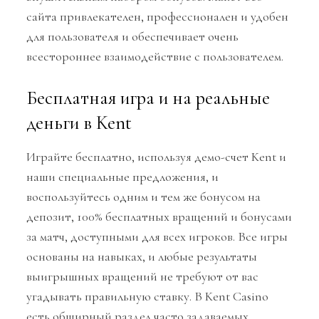
сайта привлекателен, профессионален и удобен
для пользователя и обеспечивает очень
всестороннее взаимодействие с пользователем.
Бесплатная игра и на реальные
деньги в Kent
Играйте бесплатно, используя демо-счет Kent и
наши специальные предложения, и
воспользуйтесь одним и тем же бонусом на
депозит, 100% бесплатных вращений и бонусами
за матч, доступными для всех игроков. Все игры
основаны на навыках, и любые результаты
выигрышных вращений не требуют от вас
угадывать правильную ставку. В Kent Casino
есть обширный раздел часто задаваемых