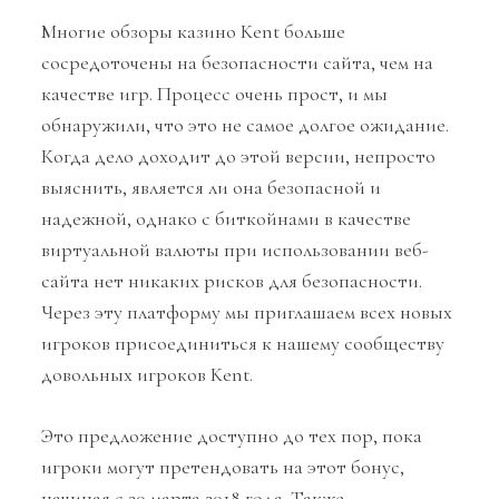
Многие обзоры казино Kent больше
сосредоточены на безопасности сайта, чем на
качестве игр. Процесс очень прост, и мы
обнаружили, что это не самое долгое ожидание.
Когда дело доходит до этой версии, непросто
выяснить, является ли она безопасной и
надежной, однако с биткойнами в качестве
виртуальной валюты при использовании веб-
сайта нет никаких рисков для безопасности.
Через эту платформу мы приглашаем всех новых
игроков присоединиться к нашему сообществу
довольных игроков Kent.
Это предложение доступно до тех пор, пока
игроки могут претендовать на этот бонус,
начиная с 20 марта 2018 года. Также