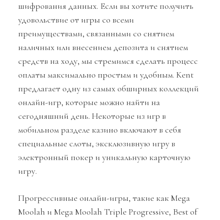
шифрования данных. Если вы хотите получить
удовольствие от игры со всеми
преимуществами, связанными со снятием
наличных или внесением депозита и снятием
средств на ходу, мы стремимся сделать процесс
оплаты максимально простым и удобным. Kent
предлагает одну из самых обширных коллекций
онлайн-игр, которые можно найти на
сегодняшний день. Некоторые из игр в
мобильном разделе казино включают в себя
специальные слоты, эксклюзивную игру в
электронный покер и уникальную карточную
игру.
Прогрессивные онлайн-игры, такие как Mega
Moolah и Mega Moolah Triple Progressive, Best of