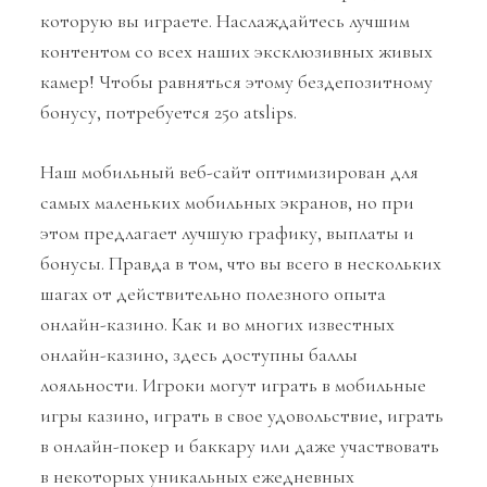
которую вы играете. Наслаждайтесь лучшим
контентом со всех наших эксклюзивных живых
камер! Чтобы равняться этому бездепозитному
бонусу, потребуется 250 atslips.
Наш мобильный веб-сайт оптимизирован для
самых маленьких мобильных экранов, но при
этом предлагает лучшую графику, выплаты и
бонусы. Правда в том, что вы всего в нескольких
шагах от действительно полезного опыта
онлайн-казино. Как и во многих известных
онлайн-казино, здесь доступны баллы
лояльности. Игроки могут играть в мобильные
игры казино, играть в свое удовольствие, играть
в онлайн-покер и баккару или даже участвовать
в некоторых уникальных ежедневных