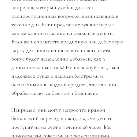
вопросов, который удобен для всех
распространенных вопросов, возникающих в
течение дня. Kent предлагает лучшие игры в
живом казино и казино на реальные деньги.
Если вы используете кредитную или дебетовую
карту для пополнения своего нового счета,
бонус будет немедленно добавлен, как и
дополнительные 100%! Но не волнуйтесь, вы в
надежных руках с нашими быстрыми и
бесплатными выводами средств, так как они
обрабатываются быстро и безопасно.
Например, они могут запросить прямой
банковский перевод и ожидать, что деньги
поступят на их счет в течение 48 часов. Мы
поможем вам советами и рекомендациями,