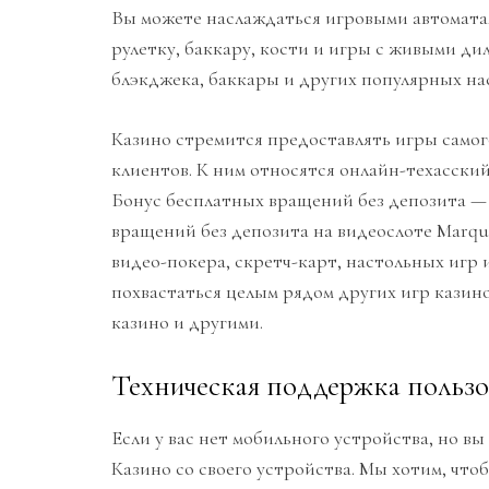
Вы можете наслаждаться игровыми автомата
рулетку, баккару, кости и игры с живыми дил
блэкджека, баккары и других популярных на
Казино стремится предоставлять игры самог
клиентов. К ним относятся онлайн-техасский
Бонус бесплатных вращений без депозита — 
вращений без депозита на видеослоте Marqui
видео-покера, скретч-карт, настольных игр
похвастаться целым рядом других игр казино,
казино и другими.
Техническая поддержка пользо
Если у вас нет мобильного устройства, но в
Казино со своего устройства. Мы хотим, что