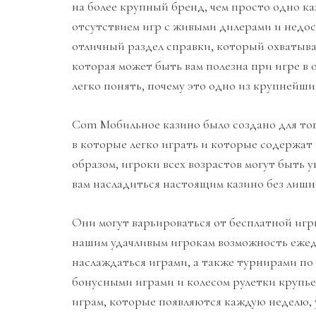
на более крупный бренд, чем просто одно к
отсутствием игр с живыми дилерами и недос
отличный раздел справки, который охватыв
которая может быть вам полезна при игре в 
легко понять, почему это одно из крупнейши
Com Мобильное казино было создано для тог
в которые легко играть и которые содержа
образом, игроки всех возрастов могут быть у
вам насладиться настоящим казино без лишн
Они могут варьироваться от бесплатной игры
нашим удачливым игрокам возможность ежедн
наслаждаться играми, а также турнирами п
бонусными играми и колесом рулетки крупье
играм, которые появляются каждую неделю, у