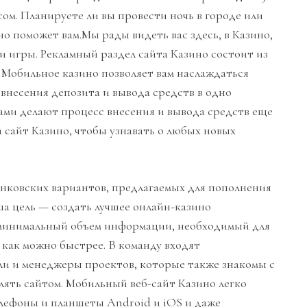
ом. Планируете ли вы провести ночь в городе или
но поможет вам.Мы рады видеть вас здесь, в Казино,
ши игры. Рекламный раздел сайта Казино состоит из
. Мобильное казино позволяет вам наслаждаться
 внесения депозита и вывода средств в одно
ами делают процесс внесения и вывода средств еще
 сайт Казино, чтобы узнавать о любых новых
нковских вариантов, предлагаемых для пополнения
аша цель — создать лучшее онлайн-казино
 минимальный объем информации, необходимый для
как можно быстрее. В команду входят
и и менеджеры проектов, которые также знакомы с
лять сайтом. Мобильный веб-сайт Казино легко
елефоны и планшеты Android и iOS и даже