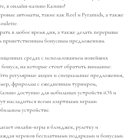
те, в онлайн-казино Казино!
ровые автоматы, такие как Reel и Pyramids, а также
oulette.
рать в любое время дня, а также делать перерывы
им приветственным бонусным предложениям.
щищенных средах с использованием новейших
 бонуса, на которые стоит обратить внимание:
айти регулярные акции и специальные предложения,
имер, фрироллы с ежедневным турниром,
Казино доступно для мобильных устройств iOS и
гут насладиться всеми азартными играми
обильном устройстве.
агает онлайн-игры в блэкджек, рулетку и
раждая игроков бесплатными подарками и бонусами.