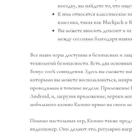
поездку, вы найдете то, что ище
К ним относятся классические иг
классика, такая как Blackjack и R
Вы можете вносить депозит и иг
между сессиями благодаря наш
Все наши игры доступны в безопасных и за
технологий безопасности. Есть два основных
Бонус 100% совпадения. Здесь вы сможете н
которыми вы можете воспользоваться, напр
проводимым в течение недели. Приложение 
Android, и, загрузив приложение, игроки мо
мобильного казино Казино прямо на своем м
Помимо настольных игр, Казино также предл
видеопокер. Они делают это, регулярно наг