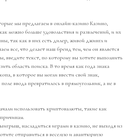
орые мы предлагаем в онлайн-казино Казино,
как можно больше удовольствия и развлечений, и их
ны, так как в них есть дилер, живой джингл и
аем все, что делает наш бренд тем, чем он является
ры, введите текст, по которому вы хотите выполнить
зить область поиска. В то время как года знака
па, в которое вы могли ввести свой знак,
 поле ввода превратилось в прямоугольник, а не в
ачали использовать криптовалюты, такие как
 причинам.
ыигрыш, насладиться играми в казино, не выходя из
хотите отправиться в веселую и авантюрную