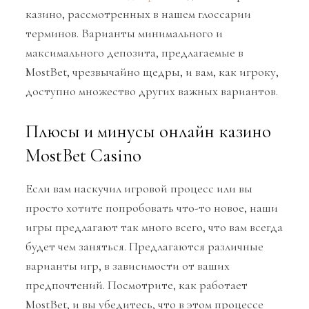
казино, рассмотренных в нашем глоссарии
терминов. Варианты минимального и
максимального депозита, предлагаемые в
MostBet, чрезвычайно щедры, и вам, как игроку,
доступно множество других важных вариантов.
Плюсы и минусы онлайн казино
MostBet Casino
Если вам наскучил игровой процесс или вы
просто хотите попробовать что-то новое, наши
игры предлагают так много всего, что вам всегда
будет чем заняться. Предлагаются различные
варианты игр, в зависимости от ваших
предпочтений. Посмотрите, как работает
MostBet, и вы убедитесь, что в этом процессе