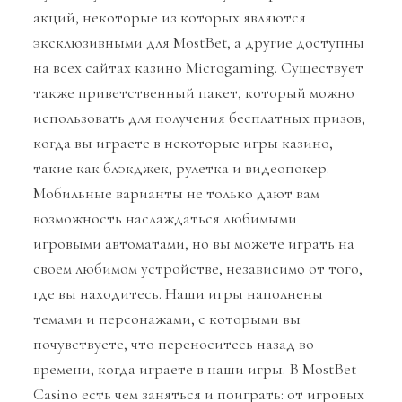
акций, некоторые из которых являются
эксклюзивными для MostBet, а другие доступны
на всех сайтах казино Microgaming. Существует
также приветственный пакет, который можно
использовать для получения бесплатных призов,
когда вы играете в некоторые игры казино,
такие как блэкджек, рулетка и видеопокер.
Мобильные варианты не только дают вам
возможность наслаждаться любимыми
игровыми автоматами, но вы можете играть на
своем любимом устройстве, независимо от того,
где вы находитесь. Наши игры наполнены
темами и персонажами, с которыми вы
почувствуете, что переноситесь назад во
времени, когда играете в наши игры. В MostBet
Casino есть чем заняться и поиграть: от игровых