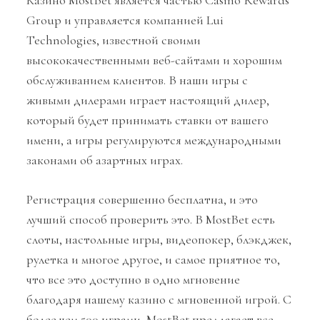
Казино MostBet является частью Casino Rewards
Group и управляется компанией Lui
Technologies, известной своими
высококачественными веб-сайтами и хорошим
обслуживанием клиентов. В наши игры с
живыми дилерами играет настоящий дилер,
который будет принимать ставки от вашего
имени, а игры регулируются международными
законами об азартных играх.
Регистрация совершенно бесплатна, и это
лучший способ проверить это. В MostBet есть
слоты, настольные игры, видеопокер, блэкджек,
рулетка и многое другое, и самое приятное то,
что все это доступно в одно мгновение
благодаря нашему казино с мгновенной игрой. С
более чем 500 играми, MostBet предлагает все