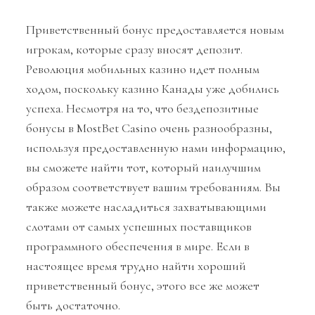
Приветственный бонус предоставляется новым
игрокам, которые сразу вносят депозит.
Революция мобильных казино идет полным
ходом, поскольку казино Канады уже добились
успеха. Несмотря на то, что бездепозитные
бонусы в MostBet Casino очень разнообразны,
используя предоставленную нами информацию,
вы сможете найти тот, который наилучшим
образом соответствует вашим требованиям. Вы
также можете насладиться захватывающими
слотами от самых успешных поставщиков
программного обеспечения в мире. Если в
настоящее время трудно найти хороший
приветственный бонус, этого все же может
быть достаточно.