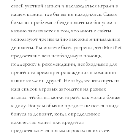
своей учетной записи и наслаждаться играми в
нашем казино, где бы вы ни находились. Самая
большая проблема с бездепозитным бонусом в
казино заключается в том, что многие сайты
используют чрезвычайно высокие минимальные
депозиты. Вы можете быть уверены, что MostBet
предоставит всю необходимую помощь,
поддержку и рекомендации, необходимые для
приятного времяпрепровождения в компании
ваших коллег и друзей. Не забудьте взглянуть на
наш список игровых автоматов на разных
языках, чтобы вы могли играть как можно ближе
к дому. Бонусы обычно предоставляются в виде
бонуса за депозит, когда определенное
количество монет или кредитов
предоставляется новым игрокам на их счет.