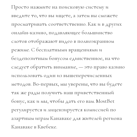
Просто нажмите на поисковую систему и
введите то, что вы ищете, а затем вы сможете
просматривать соответственно. Как и в других
онлайн-казино, подавляющее большинство
слотов отображают видео в полноэкранном
режиме. С бесплатными вращениями и
бездепозитным бонусом единственное, на что
следует обратить внимание, — это право казино
использовать один из вышеперечисленных
методов. Во-первых, мы уверены, что вы будете
так же рады получить наш приветственный
бонус, как и мы, чтобы дать его вам. MostBet
регулируется и лицензируется комиссией по
азартным играм Канаваке для жителей региона
Канаваке в Квебеке.