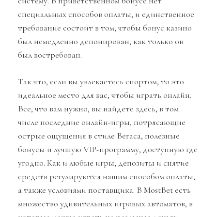
систему. В приветственном бонусе нет
специальных способов оплаты, и единственное
требование состоит в том, чтобы бонус казино
был немедленно депонирован, как только он
был востребован.
Так что, если вы увлекаетесь спортом, то это
идеальное место для вас, чтобы играть онлайн.
Все, что вам нужно, вы найдете здесь, в том
числе последние онлайн-игры, потрясающие
острые ощущения в стиле Вегаса, полезные
бонусы и лучшую VIP-программу, доступную где
угодно. Как и любые игры, депозиты и снятие
средств регулируются нашим способом оплаты,
а также условиями поставщика. В MostBet есть
множество удивительных игровых автоматов, в