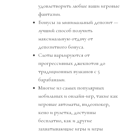
удовлетворить любые ваши игровые
фантазии.
Бонусы за минимальный депозит —
лучший способ получить
максимальную отдачу от
депозитного бонуса.
Слоты варьируются от
прогрессивных джекпотов до
традиционных вулканов с 5
барабанами.
Многие из самых популярных
мобильных и онлайн-игр, такие как
игровые автоматы, видеопокер,
кено и рулетка, доступны
бесплатно, как и другие
захватывающие игры и игры