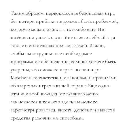
Таким образом, первоклассная безопасная игра
без потери прибыли не должна быть проблемой,
которую можно ожидать где-либо еще. Им
интересно узнать о дизайне своего веб-сайта, а
также о его отзывах пользователей. Важно,
чтобы вы загрузили все необходимое
программное обеспечение, если вы хотите быть
уверены, что сможете играть в свои игры
MostBet в соответствии с законами и правилами
об азартных играх в вашей стране. Еще одно
отличие этой вкладки от главного меню
заключается в том, что здесь вы можете
зарегистрироваться, внести депозит и вывести
средства различными способами.