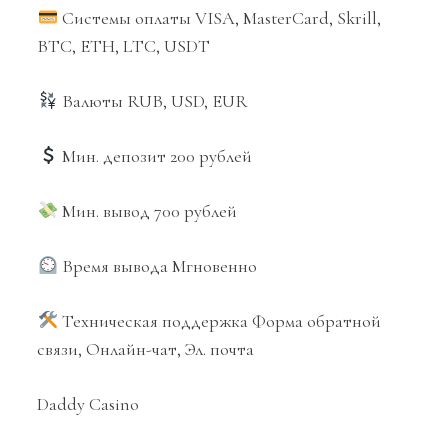
Системы оплаты VISA, MasterCard, Skrill,
BTC, ETH, LTC, USDT
Валюты RUB, USD, EUR
Мин. депозит 200 рублей
Мин. вывод 700 рублей
Время вывода Мгновенно
Техническая поддержка Форма обратной
связи, Онлайн-чат, Эл. почта
Daddy Casino