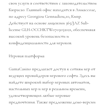
свои услуги в соответствии с законодательством
Кюрасао. Главный офис находится в Лимассоле,
по адресу Georgiou Gennadiou,10, Кипр.
Действует на основе лицензии 365/JAZ Sub-
license GLH-OCCHKTW0703052021, обеспечивая
высокий уровень безопасности и
конфиденциальности для игроков.
Игровая платформа
GamaCasino предлагает доступ к сотням игр от
ведущих провайдеров игрового софта. Здесь вы
найдете широкий выбор игровых автоматов,
настольных игр и игр в реальном времени,
удовлетворяющих любые игровые
предпочтения. Также предложены демо-версии