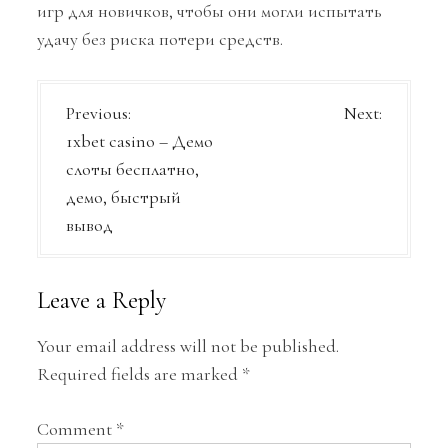
игр для новичков, чтобы они могли испытать
удачу без риска потери средств.
Previous:
Next:
1xbet casino – Демо
слоты бесплатно,
демо, быстрый
вывод
Leave a Reply
Your email address will not be published.
Required fields are marked
*
Comment
*