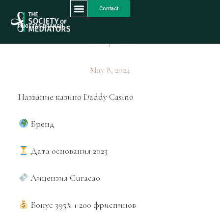
Contact
PAKISTAN BRANCH
1
May 8, 2024
Название казино Daddy Casino
Бренд
Дата основания 2023
Лицензия Curacao
Бонус 395% + 200 фриспинов