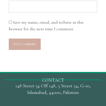
Save my name, email, and website in this
browser for the next time I comment.
CONTACT
148 Street 54 Off 148, 3 Street 54, G-10,
Islamabad, 44000, Pakistan