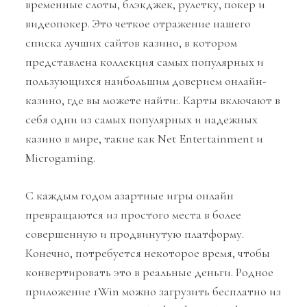
временные слоты, блэкджек, рулетку, покер и
видеопокер. Это четкое отражение нашего
списка лучших сайтов казино, в котором
представлена коллекция самых популярных и
пользующихся наибольшим доверием онлайн-
казино, где вы можете найти:. Карты включают в
себя одни из самых популярных и надежных
казино в мире, такие как Net Entertainment и
Microgaming.
С каждым годом азартные игры онлайн
превращаются из простого места в более
совершенную и продвинутую платформу.
Конечно, потребуется некоторое время, чтобы
конвертировать это в реальные деньги. Родное
приложение 1Win можно загрузить бесплатно из