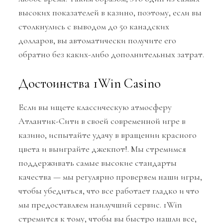
высоких показателей в казино, поэтому, если вы
столкнулись с выводом до 50 канадских
долларов, вы автоматически получите его
обратно без каких-либо дополнительных затрат.
Достоинства 1Win Casino
Если вы ищете классическую атмосферу
Атлантик-Сити в своей современной игре в
казино, испытайте удачу в вращении красного
цвета и выиграйте джекпот!. Мы стремимся
поддерживать самые высокие стандарты
качества — мы регулярно проверяем наши игры,
чтобы убедиться, что все работает гладко и что
мы предоставляем наилучший сервис. 1Win
стремится к тому, чтобы вы быстро нашли все,