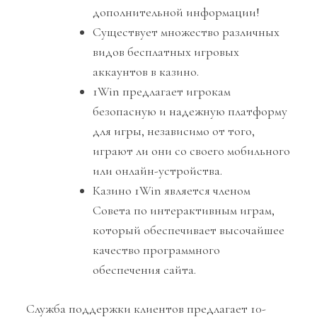
дополнительной информации!
Существует множество различных
видов бесплатных игровых
аккаунтов в казино.
1Win предлагает игрокам
безопасную и надежную платформу
для игры, независимо от того,
играют ли они со своего мобильного
или онлайн-устройства.
Казино 1Win является членом
Совета по интерактивным играм,
который обеспечивает высочайшее
качество программного
обеспечения сайта.
Служба поддержки клиентов предлагает 10-