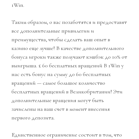
1Win.
Таким образом, о вас позаботятся и предоставят
все дополнительные привилегии и
преимущества, чтобы сделать ваш опыт в
казино еще лучше! В качестве дополнительного
бонуса игроки также получают кэшбэк до 10% от
выигрыша. £ 60 бесплатных вращений В 1Win у
нас есть бонус на сумму до 60 бесплатных
вращений — самое большое количество
бесплатных вращений в Великобритании! Эти
дополнительные вращения могут быть
зачислены на ваш счет в момент внесения
первого депозита.
Единственное ограничение состоит в том, что