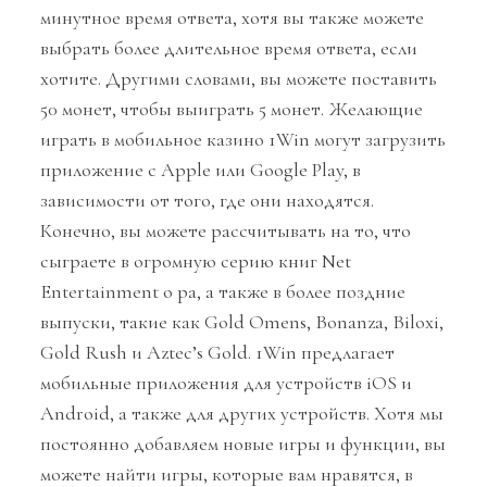
минутное время ответа, хотя вы также можете
выбрать более длительное время ответа, если
хотите. Другими словами, вы можете поставить
50 монет, чтобы выиграть 5 монет. Желающие
играть в мобильное казино 1Win могут загрузить
приложение с Apple или Google Play, в
зависимости от того, где они находятся.
Конечно, вы можете рассчитывать на то, что
сыграете в огромную серию книг Net
Entertainment о ра, а также в более поздние
выпуски, такие как Gold Omens, Bonanza, Biloxi,
Gold Rush и Aztec’s Gold. 1Win предлагает
мобильные приложения для устройств iOS и
Android, а также для других устройств. Хотя мы
постоянно добавляем новые игры и функции, вы
можете найти игры, которые вам нравятся, в