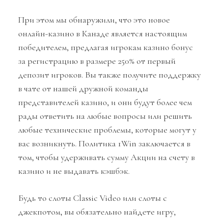
При этом мы обнаружили, что это новое
онлайн-казино в Канаде является настоящим
победителем, предлагая игрокам казино бонус
за регистрацию в размере 250% от первый
депозит игроков. Вы также получите поддержку
в чате от нашей дружной команды
представителей казино, и они будут более чем
рады ответить на любые вопросы или решить
любые технические проблемы, которые могут у
вас возникнуть. Политика 1Win заключается в
том, чтобы удерживать сумму Акции на счету в
казино и не выдавать кэшбэк.
Будь то слоты Classic Video или слоты с
джекпотом, вы обязательно найдете игру,