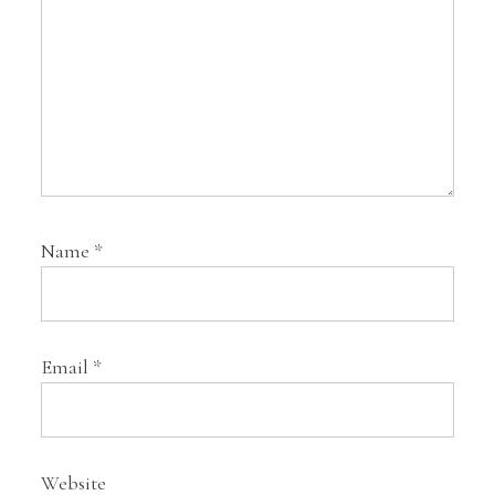
Name
*
Email
*
Website