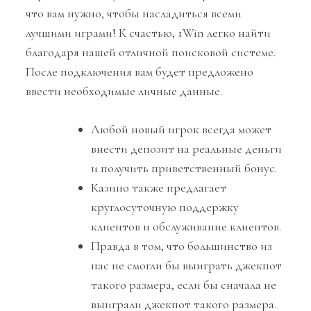
что вам нужно, чтобы насладиться всеми
лучшими играми! К счастью, 1Win легко найти
благодаря нашей отличной поисковой системе.
После подключения вам будет предложено
ввести необходимые личные данные.
Любой новый игрок всегда может
внести депозит на реальные деньги
и получить приветственный бонус.
Казино также предлагает
круглосуточную поддержку
клиентов и обслуживание клиентов.
Правда в том, что большинство из
нас не смогли бы выиграть джекпот
такого размера, если бы сначала не
выиграли джекпот такого размера.