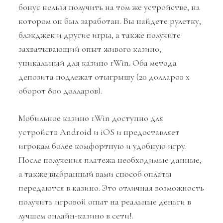
бонус нельзя получить на том же устройстве, на
котором он был заработан. Вы найдете рулетку,
блэкджек и другие игры, а также получите
захватывающий опыт живого казино,
уникальный для казино 1Win. Оба метода
депозита подлежат отыгрышу (20 долларов x
оборот 800 долларов).
Мобильное казино 1Win доступно для
устройств Android и iOS и предоставляет
игрокам более комфортную и удобную игру.
После получения платежа необходимые данные,
а также выбранный вами способ оплаты
передаются в казино. Это отличная возможность
получить игровой опыт на реальные деньги в
лучшем онлайн-казино в сети!.