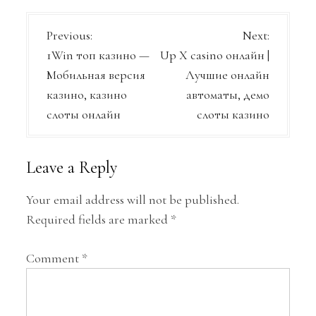
Previous:
Next:
1Win топ казино —
Up X casino онлайн |
Мобильная версия
Лучшие онлайн
казино, казино
автоматы, демо
слоты онлайн
слоты казино
Leave a Reply
Your email address will not be published.
Required fields are marked
*
Comment
*